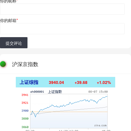
你的昵称
*
你的邮箱
*
提交评论
沪深京指数
上证综指
3940.04
+39.68
+1.02%