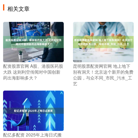
相关文章
配资股票官网 A股、港股医药股
昆明股票配资网官网 地上地下
大跌 这则利空传闻对中国创新
别有洞天！北京这个新开的免费
药出海影响多大？
公园，与众不同_市民_污水_工
艺
配亿多配资 2025年上海日式搬