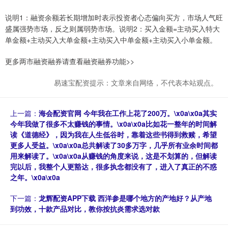
说明1：融资余额若长期增加时表示投资者心态偏向买方，市场人气旺
盛属强势市场，反之则属弱势市场。说明2：买入金额=主动买入特大
单金额+主动买入大单金额+主动买入中单金额+主动买入小单金额。
更多两市融资融券请查看融资融券功能>>
易速宝配资提示：文章来自网络，不代表本站观点。
上一篇：
海会配资官网 今年我在工作上花了200万。\x0a\x0a其实
今年我做了很多不太赚钱的事情。\x0a\x0a比如花一整年的时间解
读《道德经》，因为我在人生低谷时，靠着这些书得到救赎，希望
更多人受益。\x0a\x0a总共解读了30多万字，几乎所有业余时间都
用来解读了。\x0a\x0a从赚钱的角度来说，这是不划算的，但解读
完以后，我整个人更豁达，很多执念都没有了，进入了真正的不惑
之年。\x0a\x0a
下一篇：
龙辉配资APP下载 西洋参是哪个地方的产地好？从产地
到功效，十款产品对比，教你按抗炎需求选对款