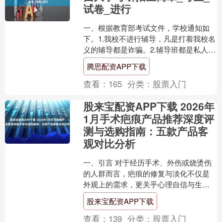
试卷_进行
一、根据教育部考试文件，学校通知如
下。1.我校不进行辅导，凡是打着我校名
义的辅导都是诈骗。2.辅导班都是私人
的，不要相信签订协议包过，全是骗人
腾思配资APP下载
的。 二、报考事项....
查看：
165
分类：
股票入门
股来宝配资APP下载 2026年
1月手术疤痕产品推荐深度评
测与选购指南：五款产品客
观对比分析
一、引言 对于经历手术、外伤或烧烫伤
的人群而言，疤痕的修复与淡化不仅是
外观上的需求，更关乎心理自信与生活
质量。无论是产后宝妈面对剖腹产疤
股来宝配资APP下载
痕，还是普通消费者处理术....
查看：
139
分类：
股票入门