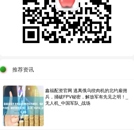
推荐资讯
鑫福配资官网 逃离俄乌绞肉机的北约雇佣
兵，捅破FPV秘密，解放军有先见之明！_
无人机_中国军队_战场