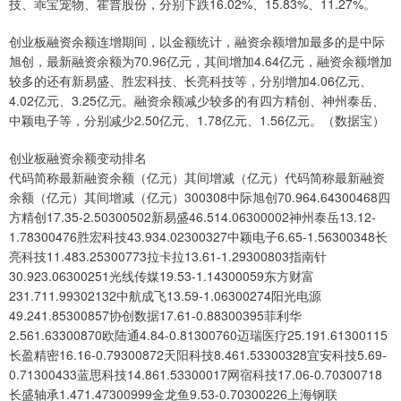
技、乖宝宠物、霍普股份，分别下跌16.02%、15.83%、11.27%。
创业板融资余额连增期间，以金额统计，融资余额增加最多的是中际
旭创，最新融资余额为70.96亿元，其间增加4.64亿元，融资余额增加
较多的还有新易盛、胜宏科技、长亮科技等，分别增加4.06亿元、
4.02亿元、3.25亿元。融资余额减少较多的有四方精创、神州泰岳、
中颖电子等，分别减少2.50亿元、1.78亿元、1.56亿元。（数据宝）
创业板融资余额变动排名
代码简称最新融资余额（亿元）其间增减（亿元）代码简称最新融资
余额（亿元）其间增减（亿元）300308中际旭创70.964.64300468四
方精创17.35-2.50300502新易盛46.514.06300002神州泰岳13.12-
1.78300476胜宏科技43.934.02300327中颖电子6.65-1.56300348长
亮科技11.483.25300773拉卡拉13.61-1.29300803指南针
30.923.06300251光线传媒19.53-1.14300059东方财富
231.711.99302132中航成飞13.59-1.06300274阳光电源
49.241.85300857协创数据17.61-0.88300395菲利华
2.561.63300870欧陆通4.84-0.81300760迈瑞医疗25.191.61300115
长盈精密16.16-0.79300872天阳科技8.461.53300328宜安科技5.69-
0.71300433蓝思科技14.861.53300017网宿科技17.06-0.70300718
长盛轴承1.471.47300999金龙鱼9.53-0.70300226上海钢联