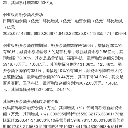
加，其间累计增加82.53亿元。
创业板两融余额及变动
日期两融余额（亿元）环比增减（亿元）融资余额（亿元）环比增减
（亿元）
2025.07.143685.6830.203674.6430.282025.07.113655.471.493644.
创业板融资余额连增期间，融资余额增加的有560只，增幅超20%的
有80只，融资余额增幅最大的是菲利华，最新融资余额2.56亿元，其
间增幅176.36%，其次是晶雪节能、福赛科技，最新融资余额分别为
5946.78万元、1.06亿元，其间增幅分别为131.06%、125.46%。融
资余额下降的有381只，降幅超10%的有59只，融资余额降幅最大的
是毓恬冠佳，最新融资余额3203.44万元，其间下降34.60%，其次是
百普赛斯、玉马科技，最新融资余额分别为9072.03万元、1.46亿
元，其间降幅分别为27.56%、24.44%。
其间融资余额变动幅度居前个股
代码简称最新融资余额（万元）其间增减（%）代码简称最新融资余
额（万元）其间增减（%）300395菲利华25552.62176.36301173毓
恬冠佳3203.44-34.60301010晶雪节能5946.78131.06301080百普赛
斯9072.03-27.56301529福赛科技10637.44125.46300993玉马科技