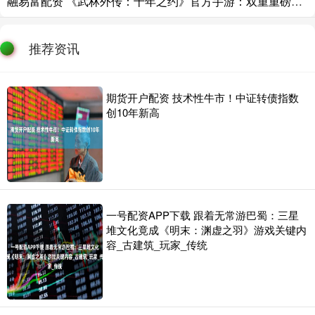
融易富配资 《武林外传：十年之约》官方手游：双重重磅！9.11更新焕新，9.13「相思如雪」新区开服，兑换码先到先得！
推荐资讯
期货开户配资 技术性牛市！中证转债指数
创10年新高
一号配资APP下载 跟着无常游巴蜀：三星
堆文化竟成《明末：渊虚之羽》游戏关键内
容_古建筑_玩家_传统