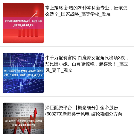
掌上策略 新增的29种本科新专业，应该怎
么选？_国家战略_高等学校_发展
牛千万配资官网 白鹿原女配角只出场3次，
却比田小娥、白灵更惊艳，超喜欢！_高玉
凤_妻子_观众
泽巨配资平台 【概念细分】金帝股份
(603270)新归类于风电-齿轮箱细分方向