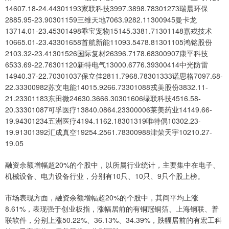
14607.18-24.44301193家联科技3997.3898.78301273瑞晨环保
2885.95-23.90301159三维天地7063.9282.11300945曼卡龙
13714.01-23.45301498乖宝宠物15145.3381.71301148嘉戎技术
10665.01-23.43301658首航新能11093.5478.81301105鸿铭股份
2103.32-23.41301526国际复材26396.7178.68300907康平科技
6533.69-22.76301120新特电气13000.6776.39300414中光防雷
14940.37-22.70301037保立佳2811.7968.78301333诺思格7097.68-
22.33300982苏文电能14015.9266.73301088戎美股份3832.11-
21.23301183东田微24630.3666.30301606绿联科技4516.58-
20.33301087可孚医疗13840.0864.23300006莱美药业14149.66-
19.94301234五洲医疗4194.1162.18301319唯特偶10302.23-
19.91301392汇成真空19254.2561.78300988津荣天宇10210.27-
19.05
融资余额增幅超20%的个股中，以所属行业统计，主要集中在电子、
机械设备、电力设备行业，分别有10只、10只、9只个股上榜。
市场表现方面，融资余额增幅超20%的个股中，其间平均上涨
8.61%，表现强于创业板指，涨幅居前的有铜冠铜箔、上海钢联、普
联软件，分别上涨50.22%、36.13%、34.39%，跌幅居前的有宏工科