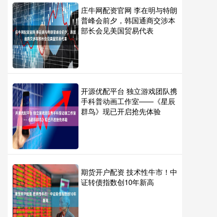
庄牛网配资官网 李在明与特朗
普峰会前夕，韩国通商交涉本
部长会见美国贸易代表
开源优配平台 独立游戏团队携
手科普动画工作室——《星辰
群鸟》现已开启抢先体验
期货开户配资 技术性牛市！中
证转债指数创10年新高