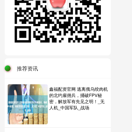
推荐资讯
鑫福配资官网 逃离俄乌绞肉机
的北约雇佣兵，捅破FPV秘
密，解放军有先见之明！_无
人机_中国军队_战场