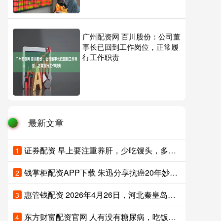
广州配资网 百川股份：公司董
事长已回到工作岗位，正常履
行工作职责
最新文章
证券配资 早上要注重养肝，少吃馒头，多吃这4样，养肝护胃身体好
1
钱掌柜配资APP下载 朱迅分享抗癌20年妙招，除了吃饭七分饱，还有一条最容易被忽略
2
惠管钱配资 2026年4月26日，河北秦皇岛一位24岁的年轻妈妈，在陪同大孩子住
3
东方财富配资官网 人有没有糖尿病，吃饭就知道？有糖尿病的人，吃饭常有这5个表现
4